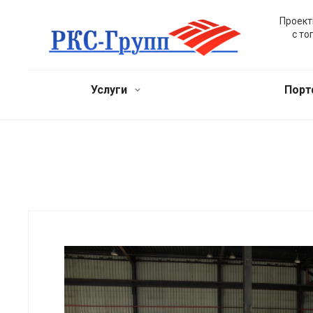
Проект
с то
Услуги
Пор