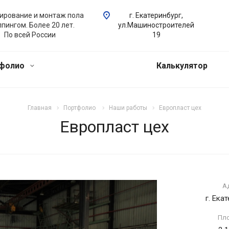
ирование и монтаж пола
г. Екатеринбург,
ппингом. Более 20 лет.
ул.Машиностроителей
По всей России
19
тфолио
Калькулятор
Главная
Портфолио
Наши работы
Европласт цех
Европласт цех
А
г. Ека
Пл